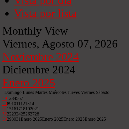
Vista por día
Vista por lista
Monthly View
Viernes, Agosto 07, 2026
Noviembre 2024
Diciembre 2024
Enero 2025
Domingo
Lunes
Martes
Miércoles
Jueves
Viernes
Sábado
49
1
2
3
4
5
6
7
50
8
9
10
11
12
13
14
51
15
16
17
18
19
20
21
52
22
23
24
25
26
27
28
53
29
30
31
Enero 2025
Enero 2025
Enero 2025
Enero 2025