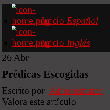
Inicio
Español
Inicio
Inglés
26
Abr
Prédicas Escogidas
Escrito por
Administrator
Valora este artículo