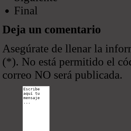
Final
Deja un comentario
Asegúrate de llenar la info
(*). No está permitido el 
correo NO será publicada.