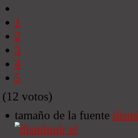
1
2
3
4
5
(12 votos)
tamaño de la fuente
dismi