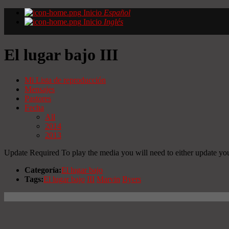
Inicio
Español
Inicio
Inglés
El lugar bajo III
Mi Lista de reproducción
Mensajes
Pastores
Fecha
All
2014
2013
Update Required
To play the media you will need to either update yo
Categoría:
El lugar bajo
Tags:
El lugar bajo
III
Marvin
Byers