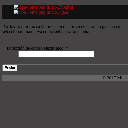
Inicio
Español
Inicio
Inglés
Por favor, introduzca la dirección de correo electrónico para su cuent
seleccionar una nueva contraseña para su cuenta.
Dirección de correo electrónico:
*
Enviar
© 2017 Minist