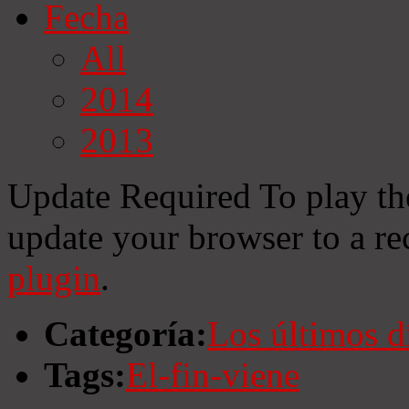
Fecha
All
2014
2013
Update Required
To play th
update your browser to a re
plugin
.
Categoría:
Los últimos d
Tags:
El-fin-viene