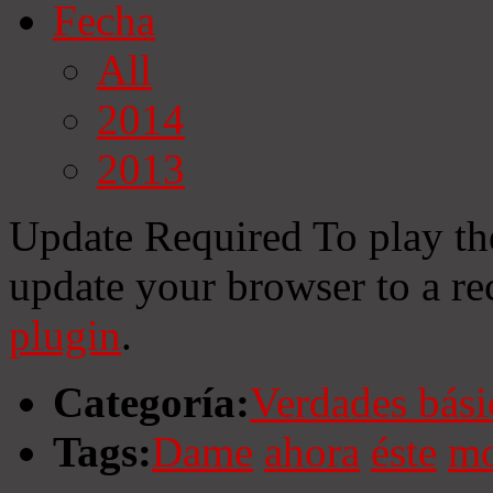
Fecha
All
2014
2013
Update Required
To play th
update your browser to a re
plugin
.
Categoría:
Verdades bási
Tags:
Dame
ahora
éste
mo