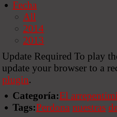
Fecha
All
2014
2013
Update Required
To play th
update your browser to a re
plugin
.
Categoría:
El arrepentim
Tags:
Perdona
nuestras
d