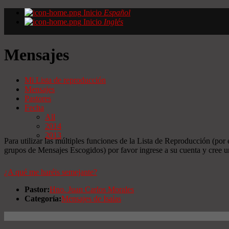
Inicio
Español
Inicio
Inglés
Mensajes
Mi Lista de reproducción
Mensajes
Pastores
Fecha
All
2014
2013
Para utilizar las múltiples funciones de la Lista de Reproducción (por
grupos de Mensajes Escogidos) por favor ingrese a su cuenta y cree 
¿A qué me haréis semejante?
Pastor:
Hno. Juan Carlos Morales
Categoría:
Mensajes de Isaías