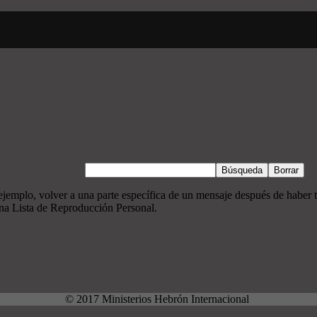
Búsqueda
Borrar
 ejemplo, volver a una parte específica de un mensaje después de haber t
una Lista de Reproducción Personal.
© 2017 Ministerios Hebrón Internacional